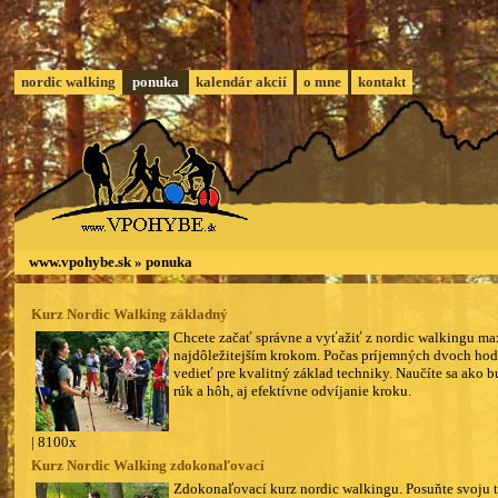
nordic walking
ponuka
kalendár akcií
o mne
kontakt
www.vpohybe.sk
»
ponuka
Kurz Nordic Walking základný
Chcete začať správne a vyťažiť z nordic walkingu m
najdôležitejším krokom. Počas príjemných dvoch hod
vedieť pre kvalitný základ techniky. Naučíte sa ako b
rúk a hôh, aj efektívne odvíjanie kroku.
| 8100x
Kurz Nordic Walking zdokonaľovací
Zdokonaľovací kurz nordic walkingu. Posuňte svoju 