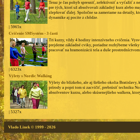
Teraz je čas pohyb spresniť, zefektívniť a vyťažiť 
pre tých, ktorí už absolvovali základný kurz alebo 
zlepšovať ďalej. Spoločne sa zameriame na detaily, kto
dynamike aj pocite z chôdze.
| 5965x
Cvičenie SMSystém - 3 časti
Tri kurzy, vždy 4 hodiny intenzívneho cvičenia. Vysv
prejdeme základné cviky, poriadne rozhýbeme všetky 
pracovať na hramonizácii tela a duše prostredníctvom
| 6323x
Výlety s Nordic Walking
Výlety do blízkeho, ale aj širšieho okolia Bratislavy, 
prírody a popri tom si zacvičiť, prebrúsiť techniku 
absolventov kurzu, alebo skúsenejšieho walkera, ktor
| 5327x
Vlado Linek
© 1999 - 2026