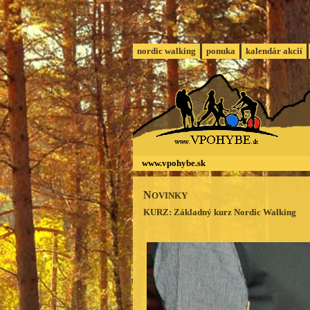
nordic walking
ponuka
kalendár akcií
www.vpohybe.sk
N
OVINKY
KURZ: Základný kurz Nordic Walking