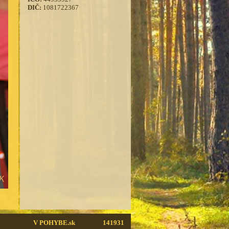
DIČ:
1081722367
V POHYBE.sk
141931