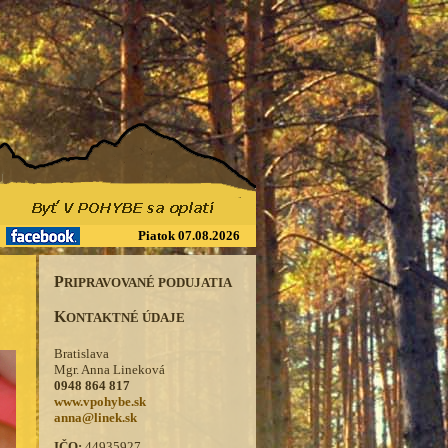
Piatok 07.08.2026
P
RIPRAVOVANÉ PODUJATIA
K
ONTAKTNÉ ÚDAJE
Bratislava
Mgr. Anna Lineková
0948 864 817
www.vpohybe.sk
anna@linek.sk
IČO:
44935927