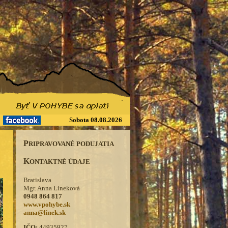
Sobota 08.08.2026
P
RIPRAVOVANÉ PODUJATIA
K
ONTAKTNÉ ÚDAJE
Bratislava
Mgr. Anna Lineková
0948 864 817
www.vpohybe.sk
anna@linek.sk
IČO:
44935927