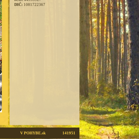
DIČ:
1081722367
V POHYBE.sk
141951