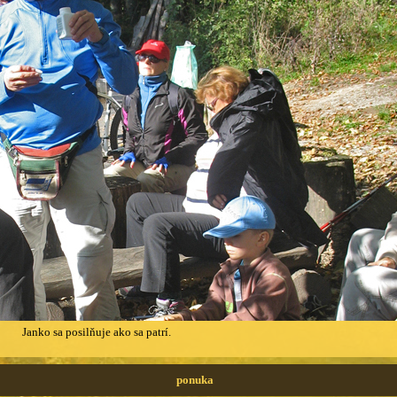
Janko sa posilňuje ako sa patrí.
ponuka