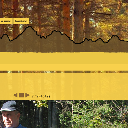
o mne
kontakt
7 / 9 (4342)