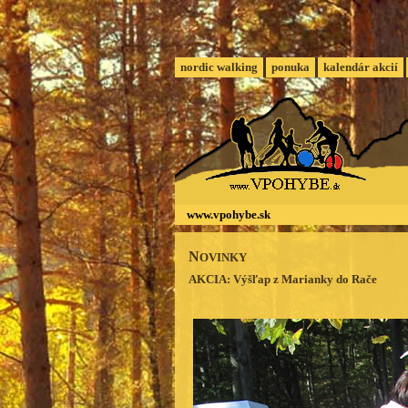
nordic walking
ponuka
kalendár akcií
www.vpohybe.sk
N
OVINKY
AKCIA: Výšľap z Marianky do Rače